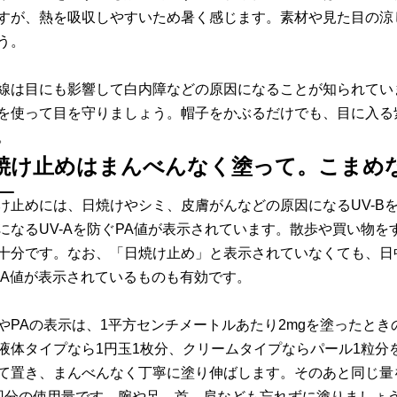
すが、熱を吸収しやすいため暑く感じます。素材や見た目の涼
う。
線は目にも影響して白内障などの原因になることが知られてい
を使って目を守りましょう。帽子をかぶるだけでも、目に入る
。
焼け止めはまんべんなく塗って。こまめ
け止めには、日焼けやシミ、皮膚がんなどの原因になるUV-Bを
になるUV-Aを防ぐPA値が表示されています。散歩や買い物をする
十分です。なお、「日焼け止め」と表示されていなくても、日
PA値が表示されているものも有効です。
FやPAの表示は、1平方センチメートルあたり2mgを塗ったと
液体タイプなら1円玉1枚分、クリームタイプならパール1粒分
て置き、まんべんなく丁寧に塗り伸ばします。そのあと同じ量
回分の使用量です。腕や足、首、肩なども忘れずに塗りましょ