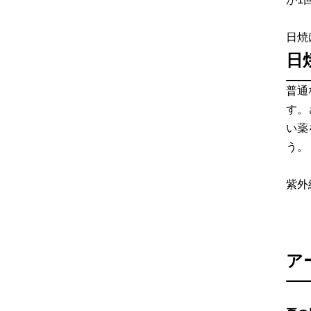
日焼
日
普通
す。
い薬
う。
紫外
ア