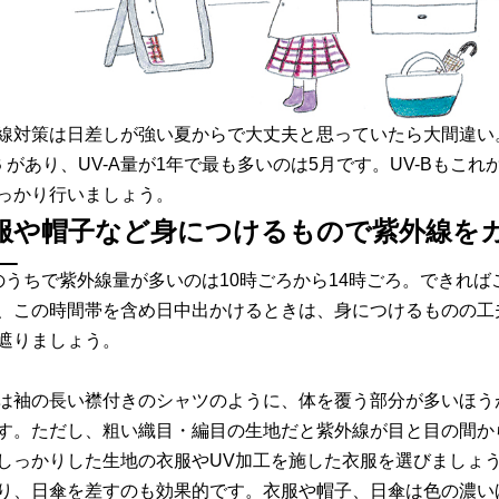
線対策は日差しが強い夏からで大丈夫と思っていたら大間違い。
-B があり、UV-A量が1年で最も多いのは5月です。UV-Bも
っかり行いましょう。
服や帽子など身につけるもので紫外線を
のうちで紫外線量が多いのは10時ごろから14時ごろ。できれ
、この時間帯を含め日中出かけるときは、身につけるものの工
遮りましょう。
は袖の長い襟付きのシャツのように、体を覆う部分が多いほう
す。ただし、粗い織目・編目の生地だと紫外線が目と目の間か
しっかりした生地の衣服やUV加工を施した衣服を選びましょ
り、日傘を差すのも効果的です。衣服や帽子、日傘は色の濃い