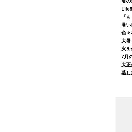
夏の
Li
「も
暑い
色々
大暑
火を
7月
大正
蒸し