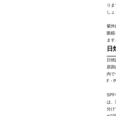
りま
しょ
紫外
眼鏡
ます
日
日焼
原因
内で
F・
SP
は、
分け
が1