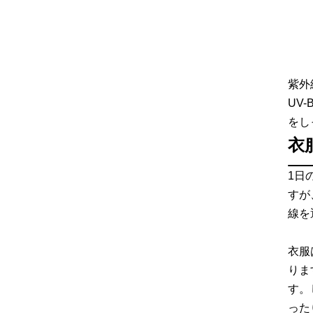
紫外
UV
をし
衣
1日
すが
線を
衣服
りま
す。
った