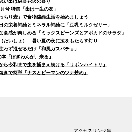
思い出は線香花火の香り
fe8月号 特集「歯は一生の友」
っちり麦」で食物繊維生活を始めましょう
日の栄養補給とミネラル補給に「豆乳ミルクゼリー」
な食感が楽しめる「ミックスビーンズとアボカドのサラダ」
（たいしょ） 暑い夏の夜に涼をもたらす灯り
使わず混ぜるだけ「和風ガスパチョ」
の本「ぼぎわんが、来る」
から令和まで虫を捕まえ続ける「リボンハイトリ」
焼きで簡単「ナスとピーマンのツナ炒め」
アクセス
リンク集