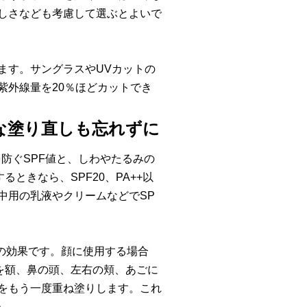
しさなども考慮して選ぶとよいで
ます。サングラスやUVカットの
紫外線量を20％ほどカットでき
な塗り直しも忘れずに
防ぐSPF値と、しわやたるみの
ときなら、SPF20、PA++以
中用の乳液やクリームなどでSP
きの効果です。顔に使用する場合
を額、鼻の頭、左右の頬、あごに
をもう一度重ね塗りします。これ
う。