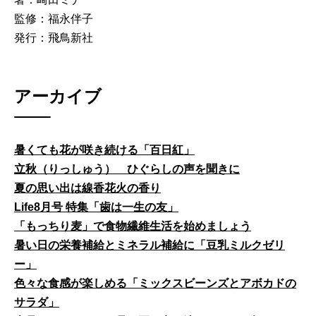
監修：福永伴子
発行：飛鳥新社
アーカイブ
暑くても花が咲き続ける「百日紅」
立秋（りっしゅう） ひぐらしの声を聞きに
夏の思い出は線香花火の香り
Life8月号 特集「歯は一生の友」
「もっちり麦」で食物繊維生活を始めましょう
暑い日の栄養補給とミネラル補給に「豆乳ミルクゼリ
ー」
色々な食感が楽しめる「ミックスビーンズとアボカドの
サラダ」