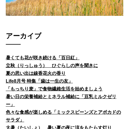
アーカイブ
暑くても花が咲き続ける「百日紅」
立秋（りっしゅう） ひぐらしの声を聞きに
夏の思い出は線香花火の香り
Life8月号 特集「歯は一生の友」
「もっちり麦」で食物繊維生活を始めましょう
暑い日の栄養補給とミネラル補給に「豆乳ミルクゼリ
ー」
色々な食感が楽しめる「ミックスビーンズとアボカドの
サラダ」
大暑（たいしょ） 暑い夏の夜に涼をもたらす灯り