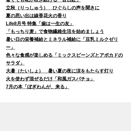
立秋（りっしゅう） ひぐらしの声を聞きに
夏の思い出は線香花火の香り
Life8月号 特集「歯は一生の友」
「もっちり麦」で食物繊維生活を始めましょう
暑い日の栄養補給とミネラル補給に「豆乳ミルクゼリ
ー」
色々な食感が楽しめる「ミックスビーンズとアボカドの
サラダ」
大暑（たいしょ） 暑い夏の夜に涼をもたらす灯り
火を使わず混ぜるだけ「和風ガスパチョ」
7月の本「ぼぎわんが、来る」