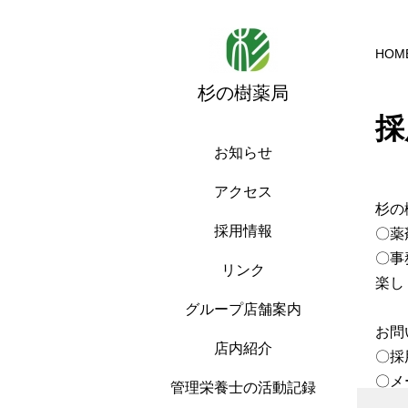
HOM
杉の樹薬局
採
お知らせ
アクセス
杉の
採用情報
〇薬
〇事
リンク
楽し
グループ店舗案内
お問
店内紹介
〇採用
〇メール
管理栄養士の活動記録