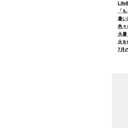
Li
「も
暑い
色々
大暑
火を
7月