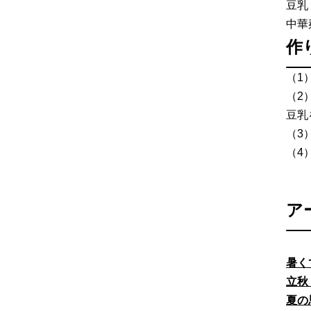
豆乳：
中華
作
（1
（2
豆乳
（3
（4
ア
暑く
立秋
夏の