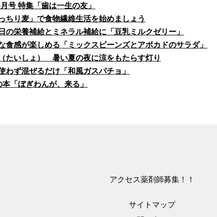
fe8月号 特集「歯は一生の友」
っちり麦」で食物繊維生活を始めましょう
日の栄養補給とミネラル補給に「豆乳ミルクゼリー」
な食感が楽しめる「ミックスビーンズとアボカドのサラダ」
（たいしょ） 暑い夏の夜に涼をもたらす灯り
使わず混ぜるだけ「和風ガスパチョ」
の本「ぼぎわんが、来る」
アクセス
薬剤師募集！！
サイトマップ