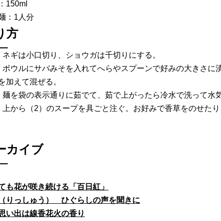
150ml
麺：1人分
り方
）ネギは小口切り、ショウガは千切りにする。
）ボウルにサバみそを入れてへらやスプーンで好みの大きさに
を加えて混ぜる。
）麺を袋の表示通りに茹でて、茹で上がったら冷水で洗って水
）上から（2）のスープを具ごと注ぐ。お好みで香草をのせた
ーカイブ
ても花が咲き続ける「百日紅」
（りっしゅう） ひぐらしの声を聞きに
思い出は線香花火の香り