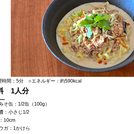
理時間：5分 ○エネルギー：約590kcal
料 1人分
みそ缶：1/2缶（100g）
醬：小さじ1/2
：10cm
ウガ：1かけら