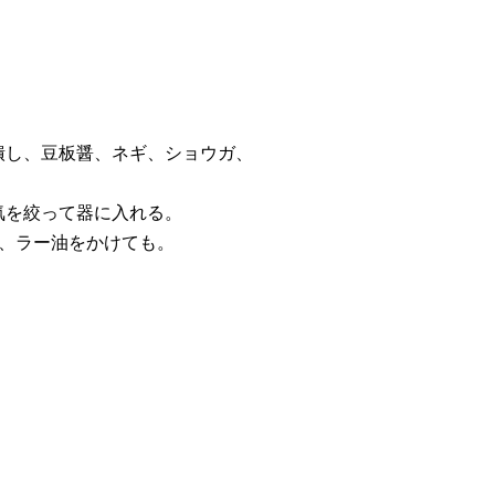
潰し、豆板醤、ネギ、ショウガ、
気を絞って器に入れる。
り、ラー油をかけても。