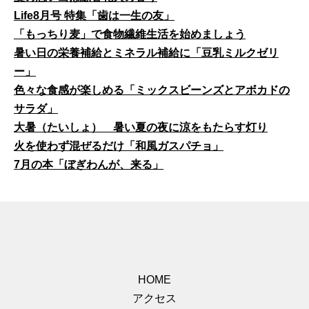
Life8月号 特集「歯は一生の友」
「もっちり麦」で食物繊維生活を始めましょう
暑い日の栄養補給とミネラル補給に「豆乳ミルクゼリ
ー」
色々な食感が楽しめる「ミックスビーンズとアボカドの
サラダ」
大暑（たいしょ） 暑い夏の夜に涼をもたらす灯り
火を使わず混ぜるだけ「和風ガスパチョ」
7月の本「ぼぎわんが、来る」
HOME
アクセス