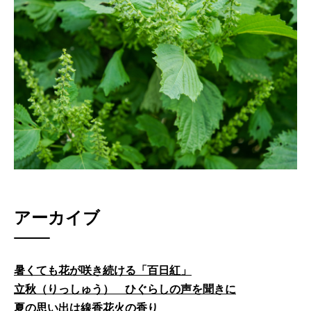
アーカイブ
暑くても花が咲き続ける「百日紅」
立秋（りっしゅう） ひぐらしの声を聞きに
夏の思い出は線香花火の香り