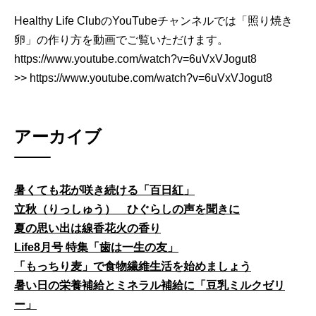
Healthy Life ClubのYouTubeチャンネルでは「照り焼き
卵」の作り方を動画でご覧いただけます。
https://www.youtube.com/watch?v=6uVxVJogut8
>> https://www.youtube.com/watch?v=6uVxVJogut8
アーカイブ
暑くても花が咲き続ける「百日紅」
立秋（りっしゅう） ひぐらしの声を聞きに
夏の思い出は線香花火の香り
Life8月号 特集「歯は一生の友」
「もっちり麦」で食物繊維生活を始めましょう
暑い日の栄養補給とミネラル補給に「豆乳ミルクゼリ
ー」