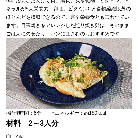
体に必要なたんぱく質、脂質、炭水化物、ビタミン、ミ
ネラルが5大栄養素。卵は、ビタミンCと食物繊維以外の
ほとんどを摂取できるので、完全栄養食とも言われてい
ます。目玉焼きをアレンジした照り焼き卵は、そのまま
ごはんにのせたり、パンにはさむのもおすすめです。
○調理時間：8分 ○エネルギー：約150kcal
材料 2～3人分
卵：4個