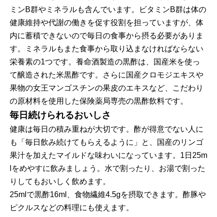
ミンB群やミネラルも含んでいます。ビタミンB群は体の
健康維持や代謝の働きを促す役割を担っていますが、体
内に蓄積できないので毎日の食事から摂る必要がありま
す。ミネラルもまた食事から取り込まなければならない
栄養素の1つです。養命酒製造の黒酢は、国産米を使っ
て醸造された米黒酢です。さらに国産クロモジエキスや
果物の女王マンゴスチンの果皮のエキスなど、こだわり
の原材料を使用した保険薬局専売の黒酢飲料です。
毎日続けられるおいしさ
健康は毎日の積み重ねが大切です。酢が得意でない人に
も「毎日飲み続けてもらえるように」と、国産のリンゴ
果汁を加えたマイルドな味わいになっています。1日25m
lをめやすに飲みましょう。水で割ったり、お湯で割った
りしてもおいしく飲めます。
25mlで黒酢16ml、食物繊維4.5gを摂取できます。酢豚や
ピクルスなどの料理にも使えます。