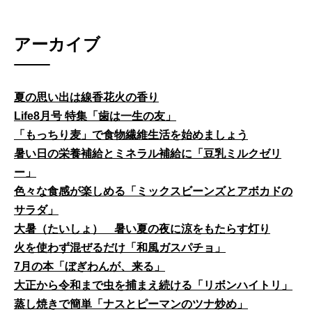
アーカイブ
夏の思い出は線香花火の香り
Life8月号 特集「歯は一生の友」
「もっちり麦」で食物繊維生活を始めましょう
暑い日の栄養補給とミネラル補給に「豆乳ミルクゼリ
ー」
色々な食感が楽しめる「ミックスビーンズとアボカドの
サラダ」
大暑（たいしょ） 暑い夏の夜に涼をもたらす灯り
火を使わず混ぜるだけ「和風ガスパチョ」
7月の本「ぼぎわんが、来る」
大正から令和まで虫を捕まえ続ける「リボンハイトリ」
蒸し焼きで簡単「ナスとピーマンのツナ炒め」