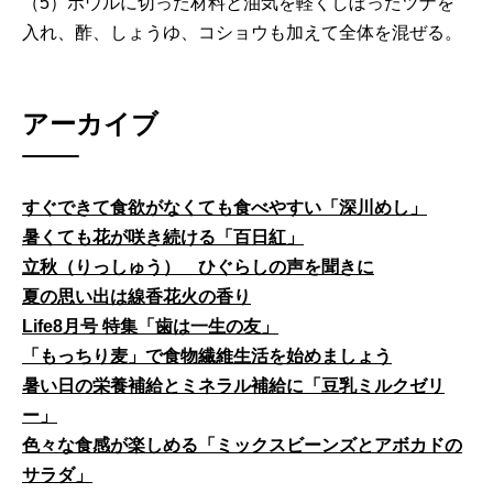
（5）ボウルに切った材料と油気を軽くしぼったツナを
入れ、酢、しょうゆ、コショウも加えて全体を混ぜる。
アーカイブ
すぐできて食欲がなくても食べやすい「深川めし」
暑くても花が咲き続ける「百日紅」
立秋（りっしゅう） ひぐらしの声を聞きに
夏の思い出は線香花火の香り
Life8月号 特集「歯は一生の友」
「もっちり麦」で食物繊維生活を始めましょう
暑い日の栄養補給とミネラル補給に「豆乳ミルクゼリ
ー」
色々な食感が楽しめる「ミックスビーンズとアボカドの
サラダ」