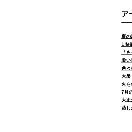
ア
夏の
Li
「も
暑い
色々
大暑
火を
7月
大正
蒸し