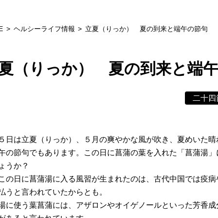
E
ヘルシーライフ情報
立夏（りっか） 夏の到来と端午の節句
夏（りっか） 夏の到来と端
二十四
５日は立夏（りっか）、５月の爽やかな風が吹き、夏めいた晴
午の節句でもあります。この日に菖蒲の葉を入れた「菖蒲湯」
ょうか？
この日に菖蒲湯に入る風習が生まれたのは、古代中国では疫病
払うと言われていたからとも。
湯に使う葉菖蒲には、アザロンやオイゲノールといった芳香成