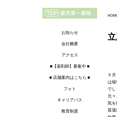
HOM
お知らせ
立
会社概要
アクセス
■【薬剤師】募集中 ■
５月
■ 店舗案内はこちら ■
は端
フォト
でし
元々
キャリアパス
気を
菖蒲
教育制度