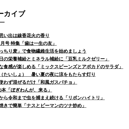
ーカイブ
思い出は線香花火の香り
fe8月号 特集「歯は一生の友」
っちり麦」で食物繊維生活を始めましょう
日の栄養補給とミネラル補給に「豆乳ミルクゼリー」
な食感が楽しめる「ミックスビーンズとアボカドのサラダ」
（たいしょ） 暑い夏の夜に涼をもたらす灯り
使わず混ぜるだけ「和風ガスパチョ」
の本「ぼぎわんが、来る」
から令和まで虫を捕まえ続ける「リボンハイトリ」
焼きで簡単「ナスとピーマンのツナ炒め」