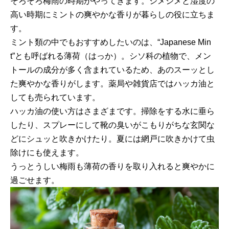
そろそろ梅雨の時期がやってきます。ジメジメと湿度の
高い時期にミントの爽やかな香りが暮らしの役に立ちま
す。
ミント類の中でもおすすめしたいのは、“Japanese Min
t”とも呼ばれる薄荷（はっか）。シソ科の植物で、メン
トールの成分が多く含まれているため、あのスーッとし
た爽やかな香りがします。薬局や雑貨店ではハッカ油と
しても売られています。
ハッカ油の使い方はさまざまです。掃除をする水に垂ら
したり、スプレーにして靴の臭いがこもりがちな玄関な
どにシュッと吹きかけたり。夏には網戸に吹きかけて虫
除けにも使えます。
うっとうしい梅雨も薄荷の香りを取り入れると爽やかに
過ごせます。