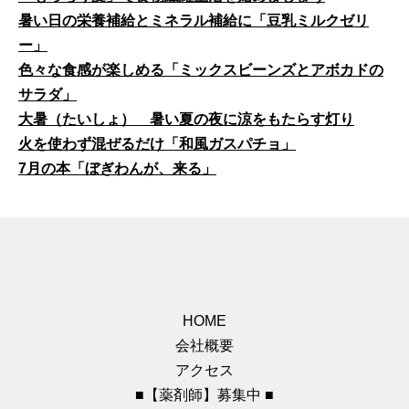
暑い日の栄養補給とミネラル補給に「豆乳ミルクゼリ
ー」
色々な食感が楽しめる「ミックスビーンズとアボカドの
サラダ」
大暑（たいしょ） 暑い夏の夜に涼をもたらす灯り
火を使わず混ぜるだけ「和風ガスパチョ」
7月の本「ぼぎわんが、来る」
HOME
会社概要
アクセス
■【薬剤師】募集中 ■