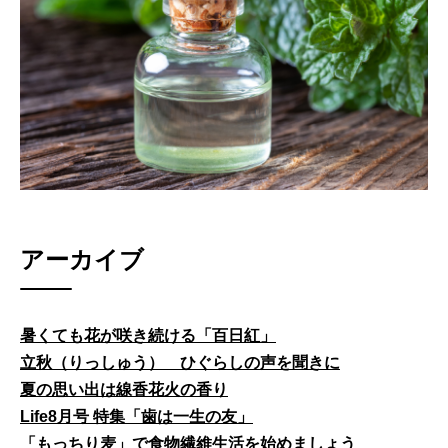
アーカイブ
暑くても花が咲き続ける「百日紅」
立秋（りっしゅう） ひぐらしの声を聞きに
夏の思い出は線香花火の香り
Life8月号 特集「歯は一生の友」
「もっちり麦」で食物繊維生活を始めましょう