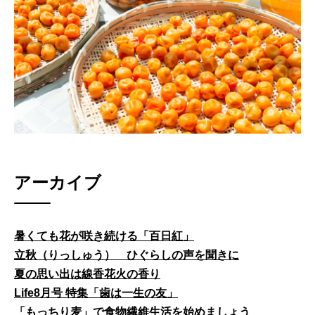
アーカイブ
暑くても花が咲き続ける「百日紅」
立秋（りっしゅう） ひぐらしの声を聞きに
夏の思い出は線香花火の香り
Life8月号 特集「歯は一生の友」
「もっちり麦」で食物繊維生活を始めましょう