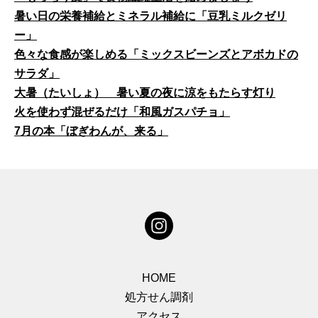
暑い日の栄養補給とミネラル補給に「豆乳ミルクゼリ
ー」
色々な食感が楽しめる「ミックスビーンズとアボカドの
サラダ」
大暑（たいしょ） 暑い夏の夜に涼をもたらす灯り
火を使わず混ぜるだけ「和風ガスパチョ」
7月の本「ぼぎわんが、来る」
HOME
処方せん調剤
アクセス