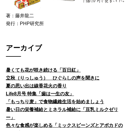
著：藤井龍二
発行：PHP研究所
アーカイブ
暑くても花が咲き続ける「百日紅」
立秋（りっしゅう） ひぐらしの声を聞きに
夏の思い出は線香花火の香り
Life8月号 特集「歯は一生の友」
「もっちり麦」で食物繊維生活を始めましょう
暑い日の栄養補給とミネラル補給に「豆乳ミルクゼリ
ー」
色々な食感が楽しめる「ミックスビーンズとアボカドの