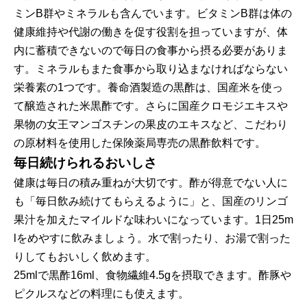
ミンB群やミネラルも含んでいます。ビタミンB群は体の
健康維持や代謝の働きを促す役割を担っていますが、体
内に蓄積できないので毎日の食事から摂る必要がありま
す。ミネラルもまた食事から取り込まなければならない
栄養素の1つです。養命酒製造の黒酢は、国産米を使っ
て醸造された米黒酢です。さらに国産クロモジエキスや
果物の女王マンゴスチンの果皮のエキスなど、こだわり
の原材料を使用した保険薬局専売の黒酢飲料です。
毎日続けられるおいしさ
健康は毎日の積み重ねが大切です。酢が得意でない人に
も「毎日飲み続けてもらえるように」と、国産のリンゴ
果汁を加えたマイルドな味わいになっています。1日25m
lをめやすに飲みましょう。水で割ったり、お湯で割った
りしてもおいしく飲めます。
25mlで黒酢16ml、食物繊維4.5gを摂取できます。酢豚や
ピクルスなどの料理にも使えます。