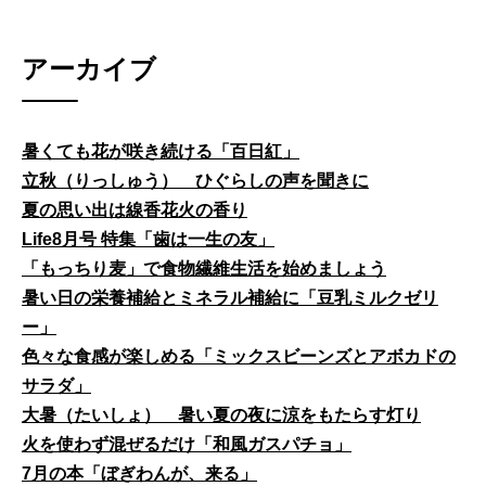
アーカイブ
暑くても花が咲き続ける「百日紅」
立秋（りっしゅう） ひぐらしの声を聞きに
夏の思い出は線香花火の香り
Life8月号 特集「歯は一生の友」
「もっちり麦」で食物繊維生活を始めましょう
暑い日の栄養補給とミネラル補給に「豆乳ミルクゼリ
ー」
色々な食感が楽しめる「ミックスビーンズとアボカドの
サラダ」
大暑（たいしょ） 暑い夏の夜に涼をもたらす灯り
火を使わず混ぜるだけ「和風ガスパチョ」
7月の本「ぼぎわんが、来る」