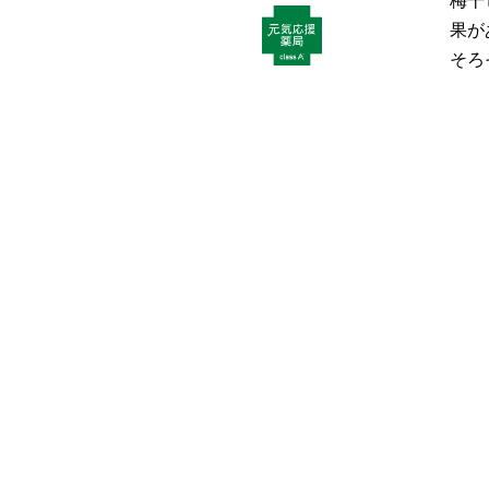
梅干
果が
そろ