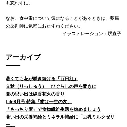
も忘れずに。
なお、食中毒について気になることがあるときは、薬局
の薬剤師に気軽におたずねください。
イラストレーション：堺直子
アーカイブ
暑くても花が咲き続ける「百日紅」
立秋（りっしゅう） ひぐらしの声を聞きに
夏の思い出は線香花火の香り
Life8月号 特集「歯は一生の友」
「もっちり麦」で食物繊維生活を始めましょう
暑い日の栄養補給とミネラル補給に「豆乳ミルクゼリ
ー」