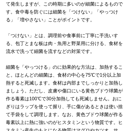
て発生しますが、この時期に多いのが細菌によるもので
す。食中毒を防ぐには細菌を「つけない」「やっつけ
る」「増やさない」ことがポイントです。
「つけない」とは、調理前や食事前に丁寧に手洗いす
る、包丁とまな板は肉・魚用と野菜用に分ける、食材を
流水で洗って細菌を流すなどの対策です。
細菌を「やっつける」のに効果的な方法は、加熱するこ
と。ほとんどの細菌は、食材の中心を75℃で1分以上加
熱すると死滅します。食材は内部までしっかりと加熱し
ましょう。ただし、皮膚や傷口にいる黄色ブドウ球菌が
作る毒素は100℃で30分加熱しても死滅しません。おに
ぎりはラップを使って握り、手に傷があるときは使い捨
て手袋をして調理します。なお、黄色ブドウ球菌が作る
毒素以上に熱に強いのがヒスタミンという物質です。ヒ
スタミン産生のもとになる物質はマグロやカツオ、サ