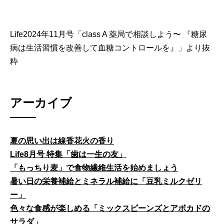
Life2024年11月号「class A 薬局で相談しよう〜 『糖尿
病は生活習慣を改善して血糖コントロールを』」より抜
粋
アーカイブ
夏の思い出は線香花火の香り
Life8月号 特集「歯は一生の友」
「もっちり麦」で食物繊維生活を始めましょう
暑い日の栄養補給とミネラル補給に「豆乳ミルクゼリ
ー」
色々な食感が楽しめる「ミックスビーンズとアボカドの
サラダ」