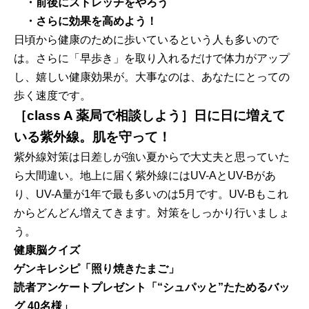
・前後にストレッチをやろう
・さらに効果を高めよう！
日頃から健康のために歩いているという人も多いので
は。さらに「早歩き」を取り入れるだけで体力がアップ
し、嬉しい健康効果が。大事なのは、あなたにとっての
歩く速度です。
［class A 薬局で相談しよう］日に日に増えて
いる紫外線。肌を守って！
紫外線対策は日差しが強い夏からで大丈夫と思っていた
ら大間違い。地上に届く紫外線にはUV-AとUV-Bがあ
り、UV-A量が1年で最も多いのは5月です。UV-Bもこれ
からどんどん増えてきます。対策をしっかり行いましょ
う。
健康脳クイズ
ゲンキレシピ「照り焼きたまご」
読者アンケートプレゼント「“シュパッと”たためるバッ
グ 40名様」