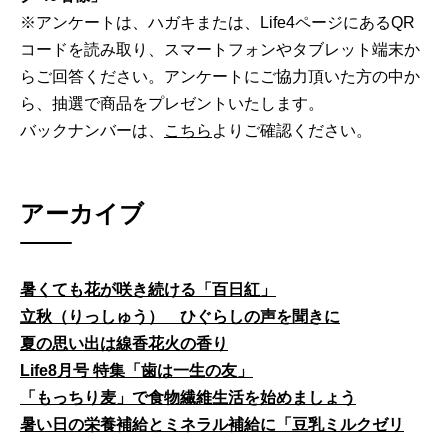
※アンケートは、ハガキまたは、Life4ページにあるQR
コードを読み取り、スマートフォンやタブレット端末か
らご回答ください。アンケートにご協力頂いた方の中か
ら、抽選で商品をプレゼントいたします。
バックナンバーは、
こちら
よりご確認ください。
アーカイブ
暑くても花が咲き続ける「百日紅」
立秋（りっしゅう） ひぐらしの声を聞きに
夏の思い出は線香花火の香り
Life8月号 特集「歯は一生の友」
「もっちり麦」で食物繊維生活を始めましょう
暑い日の栄養補給とミネラル補給に「豆乳ミルクゼリ