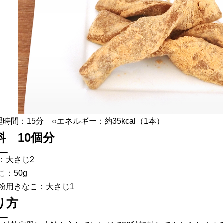
理時間：15分 ○エネルギー：約35kcal（1本）
料 10個分
：大さじ2
こ：50g
粉用きなこ：大さじ1
り方