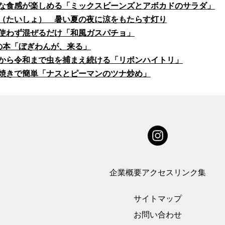
な食感が楽しめる「ミックスビーンズとアボカドのサラダ」
（たいしょ） 暑い夏の夜に涼をもたらす灯り
使わず混ぜるだけ「和風ガスパチョ」
の本「ぼぎわんが、来る」
から令和まで虫を捕まえ続ける「リボンハイトリ」
焼きで簡単「ナスとピーマンのツナ炒め」
企業概要
アクセス
リンク集
サイトマップ
お問い合わせ