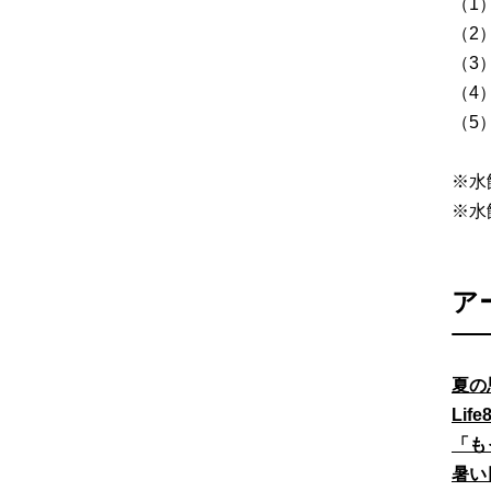
（1
（2
（3
（4
（5
※水
※水
ア
夏の
Li
「も
暑い