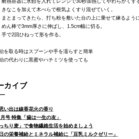
）耐熱容器に水飴を入れてレンジで30秒加熱してやわらかくす
）きなこを加えて木べらで根気よくすり混ぜていく。
）まとまってきたら、打ち粉を敷いた台の上に乗せて練るよう
）めん棒で3mm厚さに伸ばし、1.5cm幅に切る。
）手で2回ひねって形を作る。
飴を取る時はスプーンや手を濡らすと簡単
飴の代わりに黒蜜やハチミツを使っても
ーカイブ
思い出は線香花火の香り
fe8月号 特集「歯は一生の友」
っちり麦」で食物繊維生活を始めましょう
日の栄養補給とミネラル補給に「豆乳ミルクゼリー」