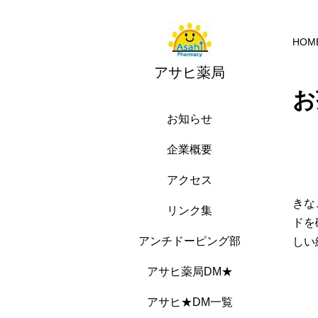
HOM
アサヒ薬局
お
お知らせ
企業概要
アクセス
きな
リンク集
ドを
アンチドーピング部
しい
アサヒ薬局DM★
アサヒ★DM一覧