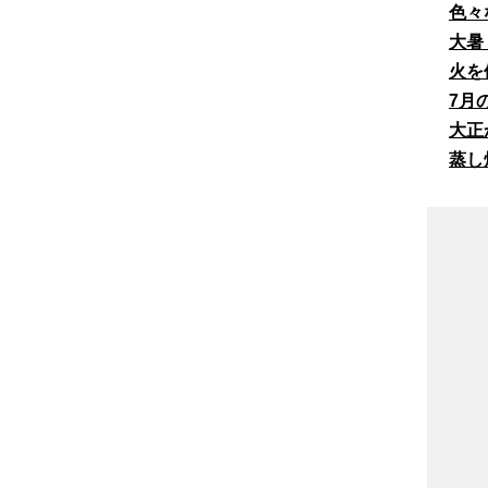
色々
大暑
火を
7月
大正
蒸し