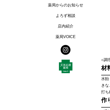
薬局からのお知らせ
よろず相談
店内紹介
薬局VOICE
○調
材
水飴
きな
打ち
作