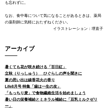
も忘れずに。
なお、食中毒について気になることがあるときは、薬局
の薬剤師に気軽におたずねください。
イラストレーション：堺直子
アーカイブ
暑くても花が咲き続ける「百日紅」
立秋（りっしゅう） ひぐらしの声を聞きに
夏の思い出は線香花火の香り
Life8月号 特集「歯は一生の友」
「もっちり麦」で食物繊維生活を始めましょう
暑い日の栄養補給とミネラル補給に「豆乳ミルクゼリ
ー」