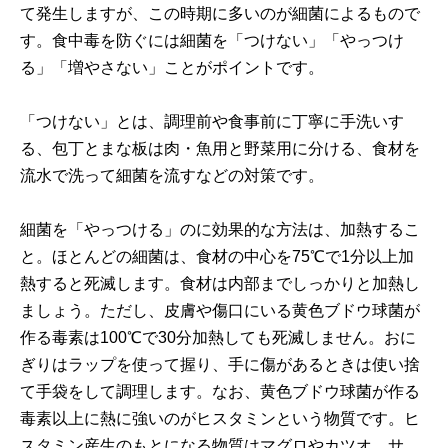
て発生しますが、この時期に多いのが細菌によるもので
す。食中毒を防ぐには細菌を「つけない」「やっつけ
る」「増やさない」ことがポイントです。
「つけない」とは、調理前や食事前に丁寧に手洗いす
る、包丁とまな板は肉・魚用と野菜用に分ける、食材を
流水で洗って細菌を流すなどの対策です。
細菌を「やっつける」のに効果的な方法は、加熱するこ
と。ほとんどの細菌は、食材の中心を75℃で1分以上加
熱すると死滅します。食材は内部までしっかりと加熱し
ましょう。ただし、皮膚や傷口にいる黄色ブドウ球菌が
作る毒素は100℃で30分加熱しても死滅しません。おに
ぎりはラップを使って握り、手に傷があるときは使い捨
て手袋をして調理します。なお、黄色ブドウ球菌が作る
毒素以上に熱に強いのがヒスタミンという物質です。ヒ
スタミン産生のもとになる物質はマグロやカツオ、サ