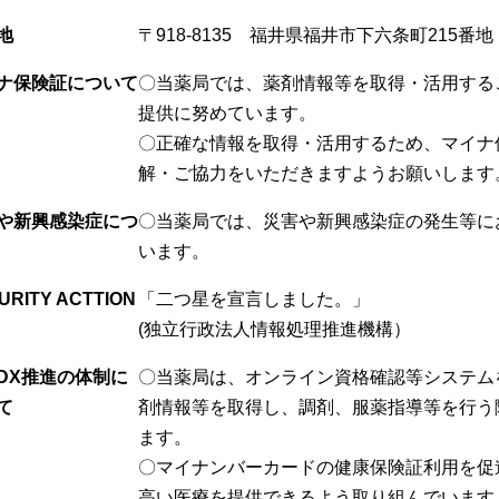
地
〒918-8135 福井県福井市下六条町215番地
ナ保険証について
〇当薬局では、薬剤情報等を取得・活用する
提供に努めています。
〇正確な情報を取得・活用するため、マイナ
解・ご協力をいただきますようお願いします
や新興感染症につ
〇当薬局では、災害や新興感染症の発生等に
います。
URITY ACTTION
「二つ星を宣言しました。」
(独立行政法人情報処理推進機構）
DX推進の体制に
〇当薬局は、オンライン資格確認等システム
て
剤情報等を取得し、調剤、服薬指導等を行う
ます。
〇マイナンバーカードの健康保険証利用を促
高い医療を提供できるよう取り組んでいます