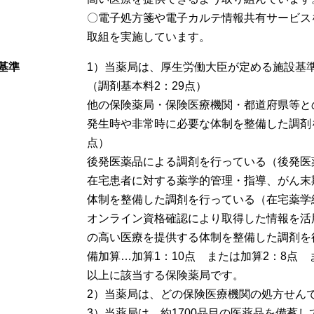
〇電子処方箋や電子カルテ情報共有サービス
取組を実施しています。
基準
1）当薬局は、厚生労働大臣が定める施設基
（調剤基本料2：29点）
他の保険薬局・保険医療機関・都道府県等と
発生時や非常時に必要な体制を整備した調剤
点）
後発医薬品による調剤を行っている（後発医薬
在宅患者に対する薬学的管理・指導、がん末
体制を整備した調剤を行っている（在宅薬学総
オンライン資格確認により取得した情報を活
の高い医療を提供する体制を整備した調剤を
備加算…加算1：10点 または加算2：8点 
以上に該当する保険薬局です。
2）当薬局は、どの保険医療機関の処方せん
3）当薬局は、約1700品目の医薬品を備蓄