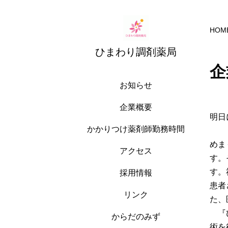
HOM
ひまわり調剤薬局
企
お知らせ
企業概要
明日
かかりつけ薬剤師勤務時間
めま
アクセス
す。
す。
採用情報
患者
リンク
た、
『ひ
からだのみず
術を