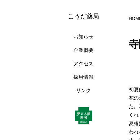
こうだ薬局
HOM
お知らせ
寺
企業概要
アクセス
採用情報
初夏
リンク
花の
た。
くれ
夏椿
われ