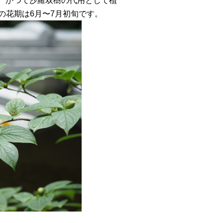
す。かつて沙羅双樹の代用として植
の花期は6月〜7月初旬です。