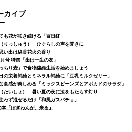
ーカイブ
ても花が咲き続ける「百日紅」
（りっしゅう） ひぐらしの声を聞きに
思い出は線香花火の香り
fe8月号 特集「歯は一生の友」
っちり麦」で食物繊維生活を始めましょう
日の栄養補給とミネラル補給に「豆乳ミルクゼリー」
な食感が楽しめる「ミックスビーンズとアボカドのサラダ」
（たいしょ） 暑い夏の夜に涼をもたらす灯り
使わず混ぜるだけ「和風ガスパチョ」
の本「ぼぎわんが、来る」