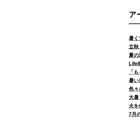
ア
暑く
立秋
夏の
Li
「も
暑い
色々
大暑
火を
7月