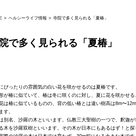
E
ヘルシーライフ情報
寺院で多く見られる「夏椿」
院で多く見られる「夏椿」
にぴったりの雰囲気の白い花を咲かせるのは夏椿です。
形が椿に似ていて、椿は冬に咲くのに対し、夏に花を咲かせる
花は椿に似ているものの、背の低い椿とは違い樹高は8m〜12
ます。
は別名、沙羅の木といいます。仏教三大聖樹の一つで、釈迦が
る木を沙羅双樹といいます。その木が日本にもあるはず！と探