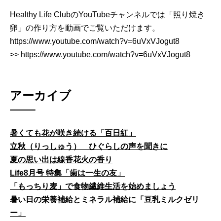
Healthy Life ClubのYouTubeチャンネルでは「照り焼き
卵」の作り方を動画でご覧いただけます。
https://www.youtube.com/watch?v=6uVxVJogut8
>> https://www.youtube.com/watch?v=6uVxVJogut8
アーカイブ
暑くても花が咲き続ける「百日紅」
立秋（りっしゅう） ひぐらしの声を聞きに
夏の思い出は線香花火の香り
Life8月号 特集「歯は一生の友」
「もっちり麦」で食物繊維生活を始めましょう
暑い日の栄養補給とミネラル補給に「豆乳ミルクゼリ
ー」