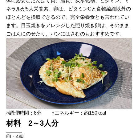
体に必要なたんぱく質、脂質、炭水化物、ビタミン、ミ
ネラルが5大栄養素。卵は、ビタミンCと食物繊維以外の
ほとんどを摂取できるので、完全栄養食とも言われてい
ます。目玉焼きをアレンジした照り焼き卵は、そのまま
ごはんにのせたり、パンにはさむのもおすすめです。
○調理時間：8分 ○エネルギー：約150kcal
材料 2～3人分
卵：4個