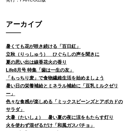
アーカイブ
暑くても花が咲き続ける「百日紅」
立秋（りっしゅう） ひぐらしの声を聞きに
夏の思い出は線香花火の香り
Life8月号 特集「歯は一生の友」
「もっちり麦」で食物繊維生活を始めましょう
暑い日の栄養補給とミネラル補給に「豆乳ミルクゼリ
ー」
色々な食感が楽しめる「ミックスビーンズとアボカドの
サラダ」
大暑（たいしょ） 暑い夏の夜に涼をもたらす灯り
火を使わず混ぜるだけ「和風ガスパチョ」