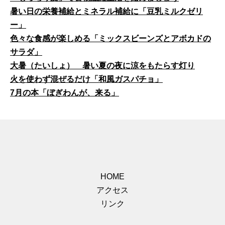
暑い日の栄養補給とミネラル補給に「豆乳ミルクゼリ
ー」
色々な食感が楽しめる「ミックスビーンズとアボカドの
サラダ」
大暑（たいしょ） 暑い夏の夜に涼をもたらす灯り
火を使わず混ぜるだけ「和風ガスパチョ」
7月の本「ぼぎわんが、来る」
HOME
アクセス
リンク