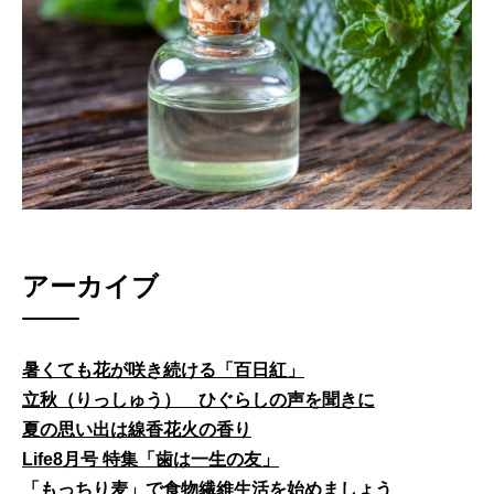
アーカイブ
暑くても花が咲き続ける「百日紅」
立秋（りっしゅう） ひぐらしの声を聞きに
夏の思い出は線香花火の香り
Life8月号 特集「歯は一生の友」
「もっちり麦」で食物繊維生活を始めましょう