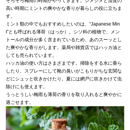
そろそろ梅雨の時期がやってきます。ジメジメと湿度の
高い時期にミントの爽やかな香りが暮らしの役に立ちま
す。
ミント類の中でもおすすめしたいのは、“Japanese Min
t”とも呼ばれる薄荷（はっか）。シソ科の植物で、メン
トールの成分が多く含まれているため、あのスーッとし
た爽やかな香りがします。薬局や雑貨店ではハッカ油と
しても売られています。
ハッカ油の使い方はさまざまです。掃除をする水に垂ら
したり、スプレーにして靴の臭いがこもりがちな玄関な
どにシュッと吹きかけたり。夏には網戸に吹きかけて虫
除けにも使えます。
うっとうしい梅雨も薄荷の香りを取り入れると爽やかに
過ごせます。