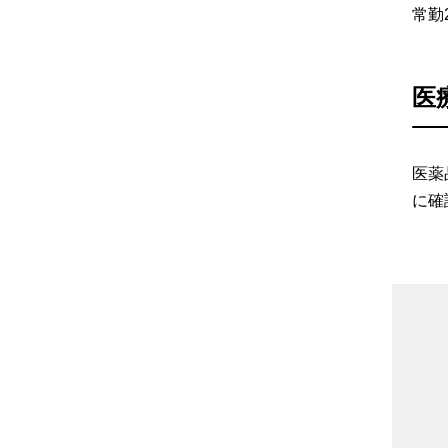
常勤
医
医薬
に確