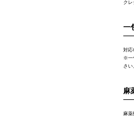
クレ
一
対応
※一
さい
麻
麻薬