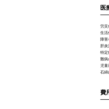
医
労災
生
障害
肝炎
特定
難病
児童
石綿
費