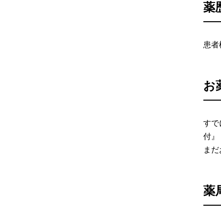
薬
患者
お
すで
付』
まだ
薬