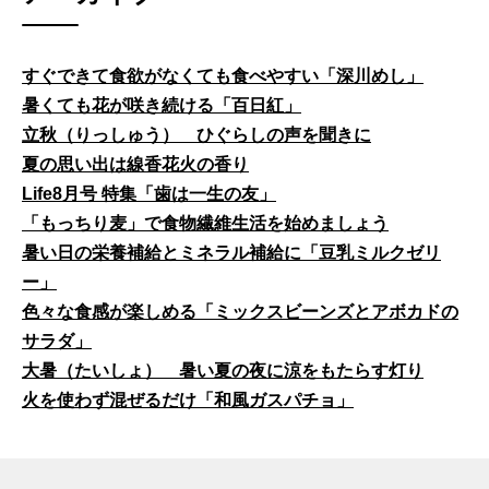
すぐできて食欲がなくても食べやすい「深川めし」
暑くても花が咲き続ける「百日紅」
立秋（りっしゅう） ひぐらしの声を聞きに
夏の思い出は線香花火の香り
Life8月号 特集「歯は一生の友」
「もっちり麦」で食物繊維生活を始めましょう
暑い日の栄養補給とミネラル補給に「豆乳ミルクゼリ
ー」
色々な食感が楽しめる「ミックスビーンズとアボカドの
サラダ」
大暑（たいしょ） 暑い夏の夜に涼をもたらす灯り
火を使わず混ぜるだけ「和風ガスパチョ」