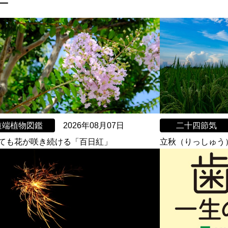
道端植物図鑑
2026年08月07日
二十四節気
ても花が咲き続ける「百日紅」
立秋（りっしゅう