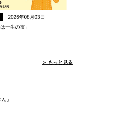
2026年08月03日
「歯は一生の友」
＞ もっと見る
」
はん」
」