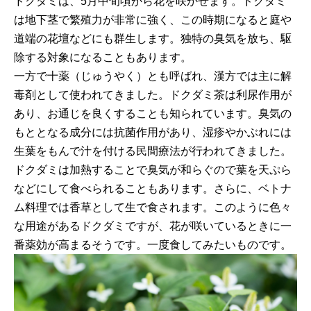
ドクダミは、5月中旬頃から花を咲かせます。ドクダミ
は地下茎で繁殖力が非常に強く、この時期になると庭や
道端の花壇などにも群生します。独特の臭気を放ち、駆
除する対象になることもあります。
一方で十薬（じゅうやく）とも呼ばれ、漢方では主に解
毒剤として使われてきました。ドクダミ茶は利尿作用が
あり、お通じを良くすることも知られています。臭気の
もととなる成分には抗菌作用があり、湿疹やかぶれには
生葉をもんで汁を付ける民間療法が行われてきました。
ドクダミは加熱することで臭気が和らぐので葉を天ぷら
などにして食べられることもあります。さらに、ベトナ
ム料理では香草として生で食されます。このように色々
な用途があるドクダミですが、花が咲いているときに一
番薬効が高まるそうです。一度食してみたいものです。