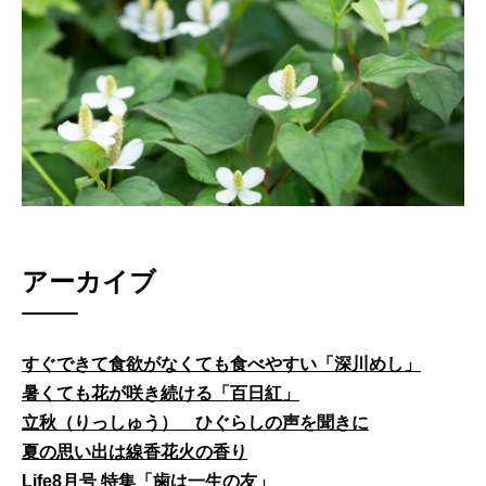
アーカイブ
すぐできて食欲がなくても食べやすい「深川めし」
暑くても花が咲き続ける「百日紅」
立秋（りっしゅう） ひぐらしの声を聞きに
夏の思い出は線香花火の香り
Life8月号 特集「歯は一生の友」