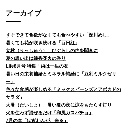
アーカイブ
すぐできて食欲がなくても食べやすい「深川めし」
暑くても花が咲き続ける「百日紅」
立秋（りっしゅう） ひぐらしの声を聞きに
夏の思い出は線香花火の香り
Life8月号 特集「歯は一生の友」
暑い日の栄養補給とミネラル補給に「豆乳ミルクゼリ
ー」
色々な食感が楽しめる「ミックスビーンズとアボカドの
サラダ」
大暑（たいしょ） 暑い夏の夜に涼をもたらす灯り
火を使わず混ぜるだけ「和風ガスパチョ」
7月の本「ぼぎわんが、来る」