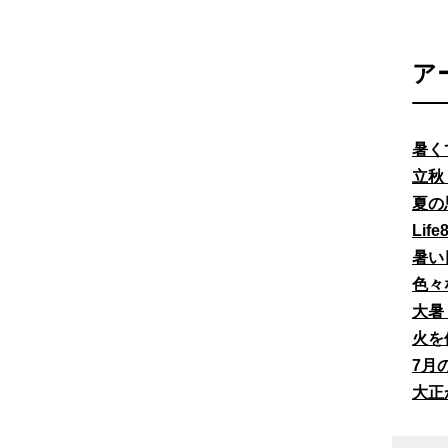
ア
暑く
立秋
夏の
Li
暑い
色々
大暑
火を
7月
大正