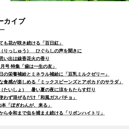
ーカイブ
ても花が咲き続ける「百日紅」
（りっしゅう） ひぐらしの声を聞きに
思い出は線香花火の香り
fe8月号 特集「歯は一生の友」
日の栄養補給とミネラル補給に「豆乳ミルクゼリー」
な食感が楽しめる「ミックスビーンズとアボカドのサラダ」
（たいしょ） 暑い夏の夜に涼をもたらす灯り
使わず混ぜるだけ「和風ガスパチョ」
の本「ぼぎわんが、来る」
から令和まで虫を捕まえ続ける「リボンハイトリ」