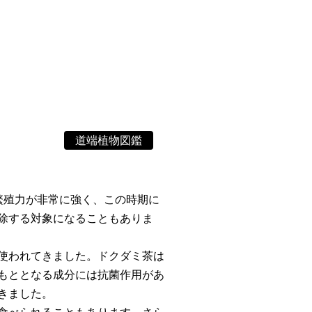
」
道端植物図鑑
繁殖力が非常に強く、この時期に
除する対象になることもありま
使われてきました。ドクダミ茶は
もととなる成分には抗菌作用があ
きました。