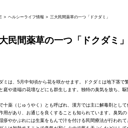
E
ヘルシーライフ情報
三大民間薬草の一つ「ドクダミ」
大民間薬草の一つ「ドクダミ
ダミは、5月中旬頃から花を咲かせます。ドクダミは地下茎で
と庭や道端の花壇などにも群生します。独特の臭気を放ち、駆
で十薬（じゅうやく）とも呼ばれ、漢方では主に解毒剤として
作用があり、お通じを良くすることも知られています。臭気の
湿疹やかぶれには生葉をもんで汁を付ける民間療法が行われて