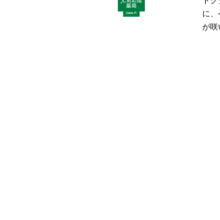
ドク
に、
が咲