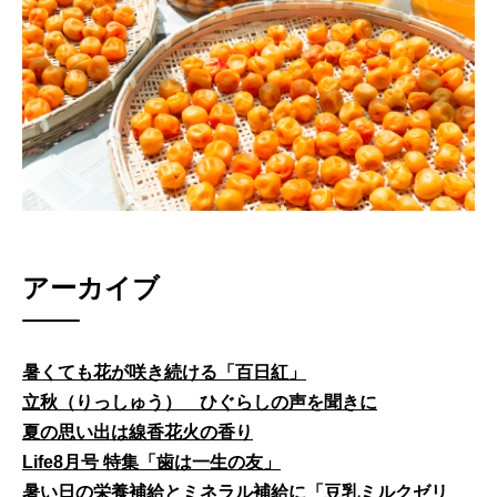
アーカイブ
暑くても花が咲き続ける「百日紅」
立秋（りっしゅう） ひぐらしの声を聞きに
夏の思い出は線香花火の香り
Life8月号 特集「歯は一生の友」
暑い日の栄養補給とミネラル補給に「豆乳ミルクゼリ