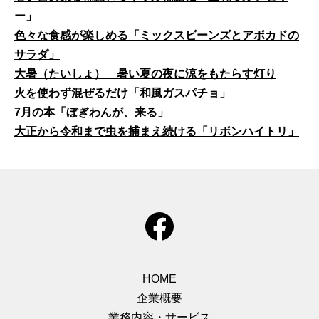
ー」
色々な食感が楽しめる「ミックスビーンズとアボカドの
サラダ」
大暑（たいしょ） 暑い夏の夜に涼をもたらす灯り
火を使わず混ぜるだけ「和風ガスパチョ」
7月の本「ぼぎわんが、来る」
大正から令和まで虫を捕まえ続ける「リボンハイトリ」
HOME
企業概要
業務内容・サービス