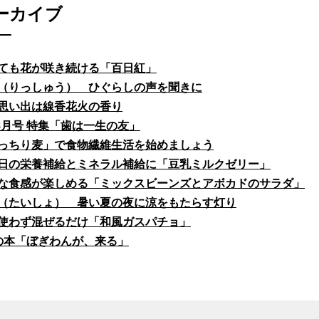
ーカイブ
ても花が咲き続ける「百日紅」
（りっしゅう） ひぐらしの声を聞きに
思い出は線香花火の香り
fe8月号 特集「歯は一生の友」
っちり麦」で食物繊維生活を始めましょう
日の栄養補給とミネラル補給に「豆乳ミルクゼリー」
な食感が楽しめる「ミックスビーンズとアボカドのサラダ」
（たいしょ） 暑い夏の夜に涼をもたらす灯り
使わず混ぜるだけ「和風ガスパチョ」
の本「ぼぎわんが、来る」