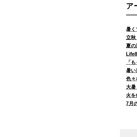
ア
暑く
立秋
夏の
Li
「も
暑い
色々
大暑
火を
7月