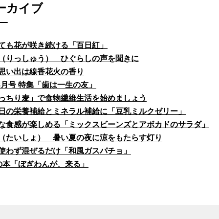
ーカイブ
ても花が咲き続ける「百日紅」
（りっしゅう） ひぐらしの声を聞きに
思い出は線香花火の香り
fe8月号 特集「歯は一生の友」
っちり麦」で食物繊維生活を始めましょう
日の栄養補給とミネラル補給に「豆乳ミルクゼリー」
な食感が楽しめる「ミックスビーンズとアボカドのサラダ」
（たいしょ） 暑い夏の夜に涼をもたらす灯り
使わず混ぜるだけ「和風ガスパチョ」
の本「ぼぎわんが、来る」