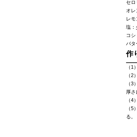
セロ
オレ
レモ
塩：
コシ
バタ
作
（1
（2
（3
厚さ
（4
（5
る。