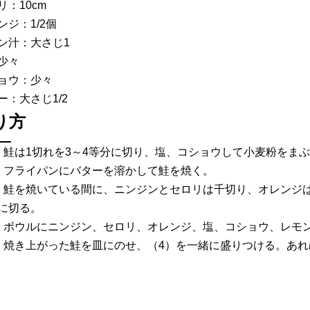
リ：10cm
ンジ：1/2個
ン汁：大さじ1
少々
ョウ：少々
ー：大さじ1/2
り方
）鮭は1切れを3～4等分に切り、塩、コショウして小麦粉をま
）フライパンにバターを溶かして鮭を焼く。
）鮭を焼いている間に、ニンジンとセロリは千切り、オレンジ
に切る。
）ボウルにニンジン、セロリ、オレンジ、塩、コショウ、レモ
）焼き上がった鮭を皿にのせ、（4）を一緒に盛りつける。あ