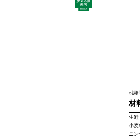
○調
材
生鮭
小麦
ニン