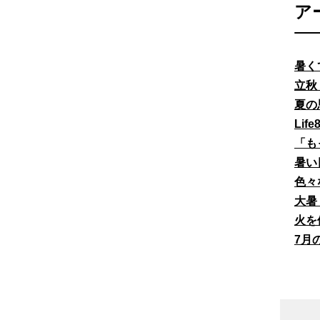
ア
暑く
立秋
夏の
Li
「も
暑い
色々
大暑
火を
7月