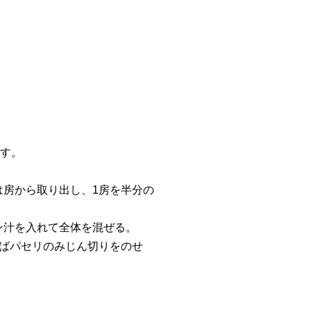
ぶす。
は房から取り出し、1房を半分の
ン汁を入れて全体を混ぜる。
ればパセリのみじん切りをのせ