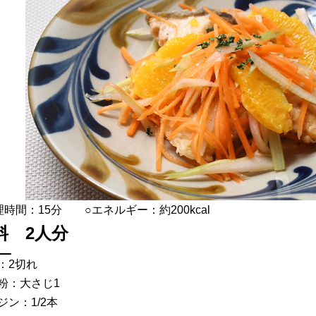
理時間：15分 ○エネルギー：約200kcal
料 2人分
：2切れ
粉：大さじ1
ジン：1/2本