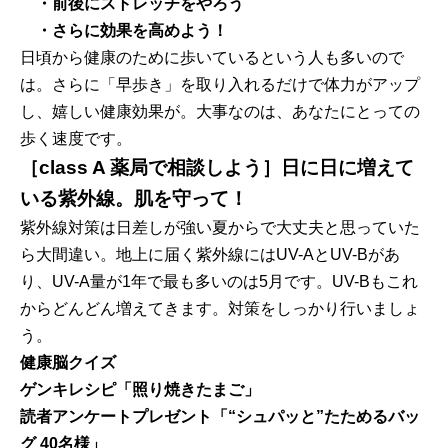
・前後にストレッチをやろう
・さらに効果を高めよう！
日頃から健康のために歩いているという人も多いので
は。さらに「早歩き」を取り入れるだけで体力がアップ
し、嬉しい健康効果が。大事なのは、あなたにとっての
歩く速度です。
［class A 薬局で相談しよう］日に日に増えて
いる紫外線。肌を守って！
紫外線対策は日差しが強い夏からで大丈夫と思っていた
ら大間違い。地上に届く紫外線にはUV-AとUV-Bがあ
り、UV-A量が1年で最も多いのは5月です。UV-Bもこれ
からどんどん増えてきます。対策をしっかり行いましょ
う。
健康脳クイズ
ゲンキレシピ「照り焼きたまご」
読者アンケートプレゼント「“シュパッと”たためるバッ
グ 40名様」