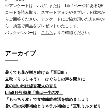
※アンケートは、ハガキまたは、Life4ページにあるQR
コードを読み取り、スマートフォンやタブレット端末か
らご回答ください。アンケートにご協力頂いた方の中か
ら、抽選で商品をプレゼントいたします。
バックナンバーは、
こちら
よりご確認ください。
アーカイブ
暑くても花が咲き続ける「百日紅」
立秋（りっしゅう） ひぐらしの声を聞きに
夏の思い出は線香花火の香り
Life8月号 特集「歯は一生の友」
「もっちり麦」で食物繊維生活を始めましょう
暑い日の栄養補給とミネラル補給に「豆乳ミルクゼリ