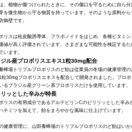
は、植物が傷つけられたときに、その傷口を守るために自ら分
芽を微生物から守る物質を持っています。そのような原料から
防御壁です。
ポリスは桂皮酸誘導体、フラボノイドをはじめ、各種ビタミン
価値が高く評価されています。さまざまな可能性を検証するた
ています。
ジル産プロポリスエキス1粒30mg配合
養蜂場トリプルプロポリスのど飴は従業員の冬場の健康管理の
1粒30mgプロポリスエキスを配合して開発されました。プロ
いるブラジル産グリーン系プロポリスだけを使用しています。
リリッとした辛みが特長
ポリスの有用成分であるアルテピリンCのピリリッとした辛み
ハチミツを加えて、飴をまろやかな風味に仕上げています。
の健康管理に、山田養蜂場のトリプルプロポリスのど飴はいか