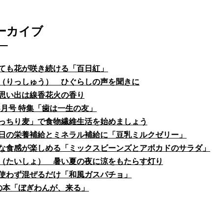
ーカイブ
ても花が咲き続ける「百日紅」
（りっしゅう） ひぐらしの声を聞きに
思い出は線香花火の香り
fe8月号 特集「歯は一生の友」
っちり麦」で食物繊維生活を始めましょう
日の栄養補給とミネラル補給に「豆乳ミルクゼリー」
な食感が楽しめる「ミックスビーンズとアボカドのサラダ」
（たいしょ） 暑い夏の夜に涼をもたらす灯り
使わず混ぜるだけ「和風ガスパチョ」
の本「ぼぎわんが、来る」