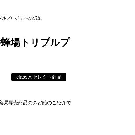
プルプロポリスのど飴」
養蜂場トリプルプ
class A セレクト商品
薬局専売商品ののど飴のご紹介で