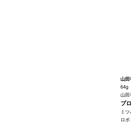
山田
64
山
プ
ミツ
ロポ