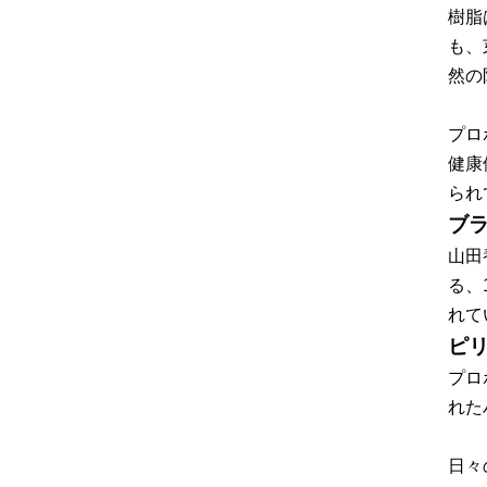
樹脂
も、
然の
プロ
健康
られ
ブラ
山田
る、
れて
ピ
プロ
れた
日々