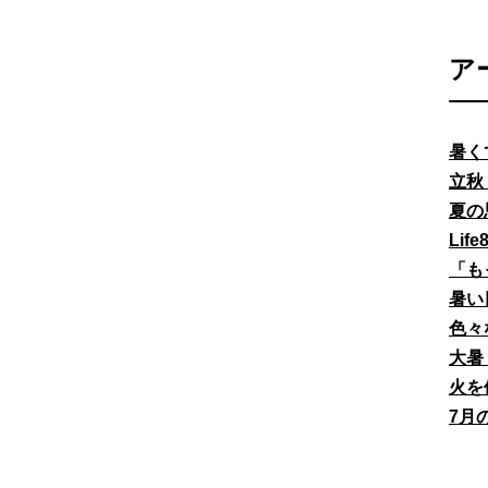
ア
暑く
立秋
夏の
Li
「も
暑い
色々
大暑
火を
7月