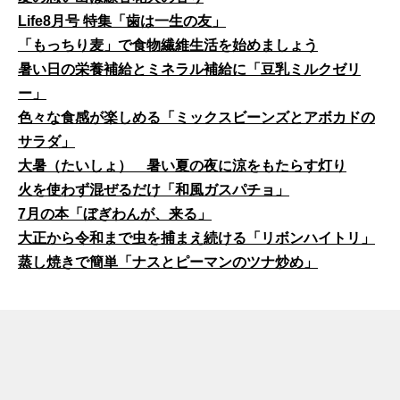
Life8月号 特集「歯は一生の友」
「もっちり麦」で食物繊維生活を始めましょう
暑い日の栄養補給とミネラル補給に「豆乳ミルクゼリ
ー」
色々な食感が楽しめる「ミックスビーンズとアボカドの
サラダ」
大暑（たいしょ） 暑い夏の夜に涼をもたらす灯り
火を使わず混ぜるだけ「和風ガスパチョ」
7月の本「ぼぎわんが、来る」
大正から令和まで虫を捕まえ続ける「リボンハイトリ」
蒸し焼きで簡単「ナスとピーマンのツナ炒め」