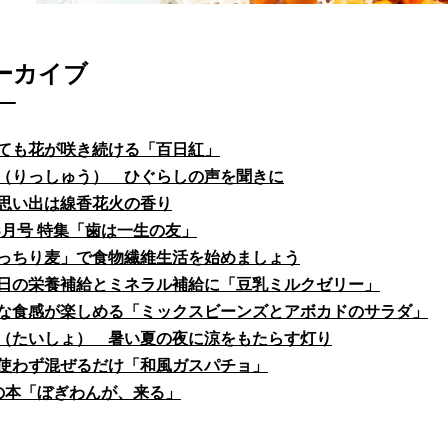
ーカイブ
ても花が咲き続ける「百日紅」
（りっしゅう） ひぐらしの声を聞きに
思い出は線香花火の香り
fe8月号 特集「歯は一生の友」
っちり麦」で食物繊維生活を始めましょう
日の栄養補給とミネラル補給に「豆乳ミルクゼリー」
な食感が楽しめる「ミックスビーンズとアボカドのサラダ」
（たいしょ） 暑い夏の夜に涼をもたらす灯り
使わず混ぜるだけ「和風ガスパチョ」
の本「ぼぎわんが、来る」