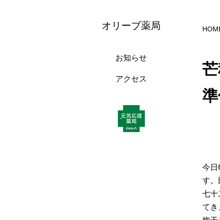
オリーブ薬局
HOM
お知らせ
芒
アクセス
準
今日
す。
七十
てき