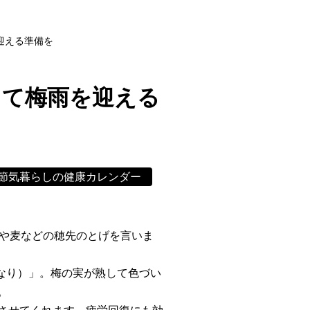
迎える準備を
して梅雨を迎える
節気暮らしの健康カレンダー
稲や麦などの穂先のとげを言いま
きなり）」。梅の実が熟して色づい
。