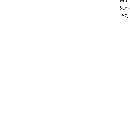
梅干
果が
そろ