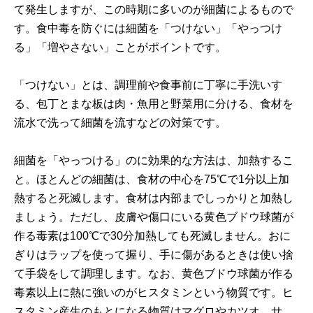
て発生しますが、この時期に多いのが細菌によるもので
す。食中毒を防ぐには細菌を「つけない」「やっつけ
る」「増やさない」ことがポイントです。
「つけない」とは、調理前や食事前に丁寧に手洗いす
る、包丁とまな板は肉・魚用と野菜用に分ける、食材を
流水で洗って細菌を流すなどの対策です。
細菌を「やっつける」のに効果的な方法は、加熱するこ
と。ほとんどの細菌は、食材の中心を75℃で1分以上加
熱すると死滅します。食材は内部までしっかりと加熱し
ましょう。ただし、皮膚や傷口にいる黄色ブドウ球菌が
作る毒素は100℃で30分加熱しても死滅しません。おに
ぎりはラップを使って握り、手に傷があるときは使い捨
て手袋をして調理します。なお、黄色ブドウ球菌が作る
毒素以上に熱に強いのがヒスタミンという物質です。ヒ
スタミン産生のもとになる物質はマグロやカツオ、サ