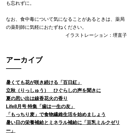
も忘れずに。
なお、食中毒について気になることがあるときは、薬局
の薬剤師に気軽におたずねください。
イラストレーション：堺直子
アーカイブ
暑くても花が咲き続ける「百日紅」
立秋（りっしゅう） ひぐらしの声を聞きに
夏の思い出は線香花火の香り
Life8月号 特集「歯は一生の友」
「もっちり麦」で食物繊維生活を始めましょう
暑い日の栄養補給とミネラル補給に「豆乳ミルクゼリ
ー」