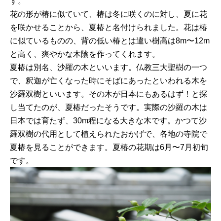
す。
花の形が椿に似ていて、椿は冬に咲くのに対し、夏に花
を咲かせることから、夏椿と名付けられました。花は椿
に似ているものの、背の低い椿とは違い樹高は8m〜12m
と高く、爽やかな木陰を作ってくれます。
夏椿は別名、沙羅の木といいます。仏教三大聖樹の一つ
で、釈迦が亡くなった時にそばにあったといわれる木を
沙羅双樹といいます。その木が日本にもあるはず！と探
し当てたのが、夏椿だったそうです。実際の沙羅の木は
日本では育たず、30m程になる大きな木です。かつて沙
羅双樹の代用として植えられたおかげで、各地の寺院で
夏椿を見ることができます。夏椿の花期は6月〜7月初旬
です。