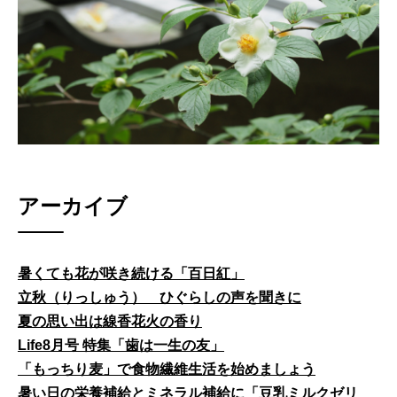
アーカイブ
暑くても花が咲き続ける「百日紅」
立秋（りっしゅう） ひぐらしの声を聞きに
夏の思い出は線香花火の香り
Life8月号 特集「歯は一生の友」
「もっちり麦」で食物繊維生活を始めましょう
暑い日の栄養補給とミネラル補給に「豆乳ミルクゼリ