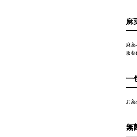
麻
麻薬
服薬
一
お薬
無