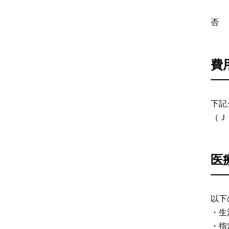
否
費
下記
（Ｊ
医
以下
・生
・指