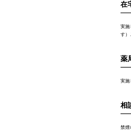
在
実施
す）
薬
実施
相
禁煙