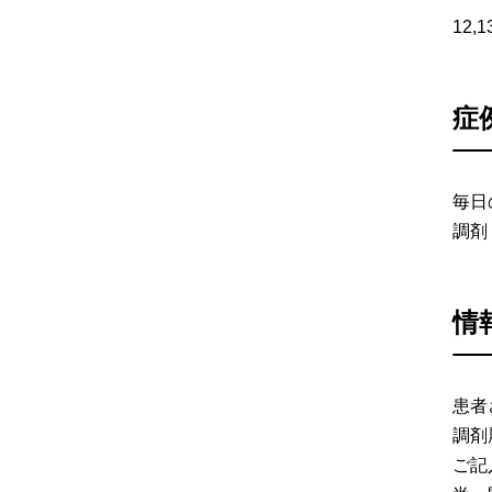
12,
症
毎日
調剤
情
患者
調剤
ご記