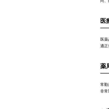
尚、
医
医薬
適正
薬
常勤
非常