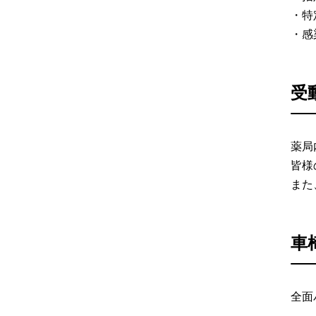
・特
・感
受
薬局
皆様
また
車
全面