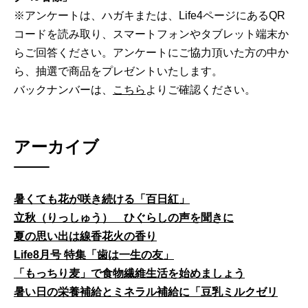
※アンケートは、ハガキまたは、Life4ページにあるQR
コードを読み取り、スマートフォンやタブレット端末か
らご回答ください。アンケートにご協力頂いた方の中か
ら、抽選で商品をプレゼントいたします。
バックナンバーは、
こちら
よりご確認ください。
アーカイブ
暑くても花が咲き続ける「百日紅」
立秋（りっしゅう） ひぐらしの声を聞きに
夏の思い出は線香花火の香り
Life8月号 特集「歯は一生の友」
「もっちり麦」で食物繊維生活を始めましょう
暑い日の栄養補給とミネラル補給に「豆乳ミルクゼリ