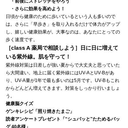
・前後にストレッチをやろう
・さらに効果を高めよう！
日頃から健康のために歩いているという人も多いので
は。さらに「早歩き」を取り入れるだけで体力がアップ
し、嬉しい健康効果が。大事なのは、あなたにとっての
歩く速度です。
［class A 薬局で相談しよう］日に日に増えて
いる紫外線。肌を守って！
紫外線対策は日差しが強い夏からで大丈夫と思っていた
ら大間違い。地上に届く紫外線にはUV-AとUV-Bがあ
り、UV-A量が1年で最も多いのは5月です。UV-Bもこれ
からどんどん増えてきます。対策をしっかり行いましょ
う。
健康脳クイズ
ゲンキレシピ「照り焼きたまご」
読者アンケートプレゼント「“シュパッと”たためるバッ
グ 40名様」