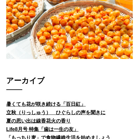
アーカイブ
暑くても花が咲き続ける「百日紅」
立秋（りっしゅう） ひぐらしの声を聞きに
夏の思い出は線香花火の香り
Life8月号 特集「歯は一生の友」
「もっちり麦」で食物繊維生活を始めましょう