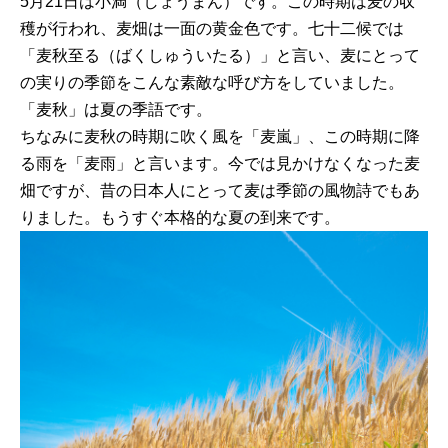
5月21日は小満（しょうまん）です。この時期は麦の収
穫が行われ、麦畑は一面の黄金色です。七十二候では
「麦秋至る（ばくしゅういたる）」と言い、麦にとって
の実りの季節をこんな素敵な呼び方をしていました。
「麦秋」は夏の季語です。
ちなみに麦秋の時期に吹く風を「麦嵐」、この時期に降
る雨を「麦雨」と言います。今では見かけなくなった麦
畑ですが、昔の日本人にとって麦は季節の風物詩でもあ
りました。もうすぐ本格的な夏の到来です。