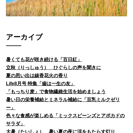
アーカイブ
暑くても花が咲き続ける「百日紅」
立秋（りっしゅう） ひぐらしの声を聞きに
夏の思い出は線香花火の香り
Life8月号 特集「歯は一生の友」
「もっちり麦」で食物繊維生活を始めましょう
暑い日の栄養補給とミネラル補給に「豆乳ミルクゼリ
ー」
色々な食感が楽しめる「ミックスビーンズとアボカドの
サラダ」
大暑（たいしょ） 暑い夏の夜に涼をもたらす灯り