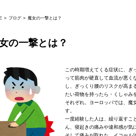
E
ブログ
魔女の一撃とは？
女の一撃とは？
この時期増えてくる症状に、ぎ
って筋肉が硬直して血流が悪く
し、ぎっくり腰のリスクが高ま
たい荷物を持ったら・くしゃみ
それぞれ。ヨーロッパでは、魔
す。
一度経験した人は、繰り返すこ
ん、寝起きの痛みや違和感が気
そして痛みが取れた、イコール