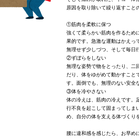
原因を取り除いて繰り返すこと
①筋肉を柔軟に保つ
強くて柔らかい筋肉を作るため
果的です。急激な運動はかえっ
無理せず少しづつ、そして毎日
②ずぼらをしない
無理な姿勢で物をとったり、二
だり、体をゆがめて動かすこと
す。面倒でも、無理のない安全
③体を冷やさない
体の冷えは、筋肉の冷えです。
行不良を起こして固まってしま
め、自分の体を支える体づくり
腰に違和感を感じたら、お早め