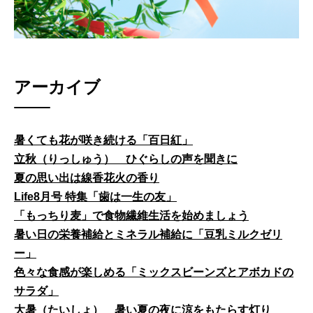
アーカイブ
暑くても花が咲き続ける「百日紅」
立秋（りっしゅう） ひぐらしの声を聞きに
夏の思い出は線香花火の香り
Life8月号 特集「歯は一生の友」
「もっちり麦」で食物繊維生活を始めましょう
暑い日の栄養補給とミネラル補給に「豆乳ミルクゼリ
ー」
色々な食感が楽しめる「ミックスビーンズとアボカドの
サラダ」
大暑（たいしょ） 暑い夏の夜に涼をもたらす灯り