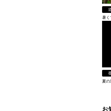
暑く
夏の
お