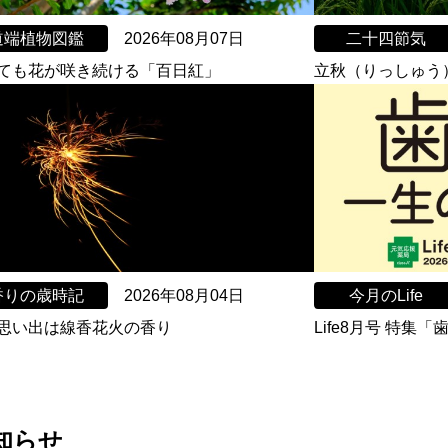
道端植物図鑑
2026年08月07日
二十四節気
ても花が咲き続ける「百日紅」
立秋（りっしゅう
香りの歳時記
2026年08月04日
今月のLife
思い出は線香花火の香り
Life8月号 特集
知らせ