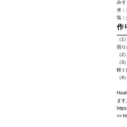
みそ
水：
塩：
作
（1
切り
（2
（3
軽く
（4
He
ます
http
>> h