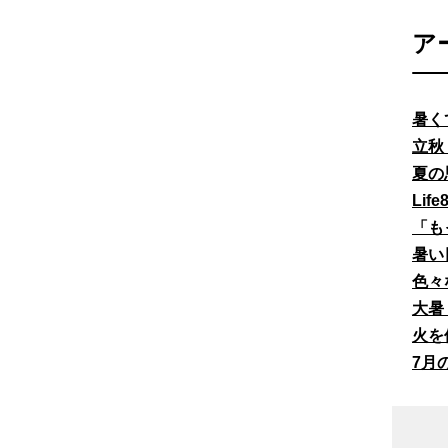
ア
暑く
立秋
夏の
Li
「も
暑い
色々
大暑
火を
7月