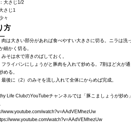
：大さじ1/2
大さじ1
少々
り方
）肉は大きい部分があれば食べやすい大きさに切る。ニラは洗っ
か細かく切る。
）みそは水で溶きのばしておく。
）フライパンにしょうがと豚肉を入れて炒める。7割ほど火が
炒める。
）最後に（2）のみそを流し入れて全体にからめば完成。
althy Life ClubのYouTubeチャンネルでは「豚こましょ
。
s://www.youtube.com/watch?v=AAdVEMhezUw
ttps://www.youtube.com/watch?v=AAdVEMhezUw