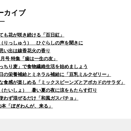
ーカイブ
ても花が咲き続ける「百日紅」
（りっしゅう） ひぐらしの声を聞きに
思い出は線香花火の香り
fe8月号 特集「歯は一生の友」
っちり麦」で食物繊維生活を始めましょう
日の栄養補給とミネラル補給に「豆乳ミルクゼリー」
な食感が楽しめる「ミックスビーンズとアボカドのサラダ」
（たいしょ） 暑い夏の夜に涼をもたらす灯り
使わず混ぜるだけ「和風ガスパチョ」
の本「ぼぎわんが、来る」