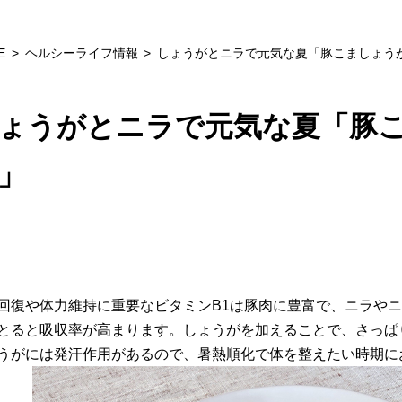
E
ヘルシーライフ情報
しょうがとニラで元気な夏「豚こましょう
ょうがとニラで元気な夏「豚
」
回復や体力維持に重要なビタミンB1は豚肉に豊富で、ニラや
とると吸収率が高まります。しょうがを加えることで、さっぱ
うがには発汗作用があるので、暑熱順化で体を整えたい時期に