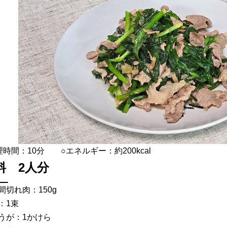
理時間：10分 ○エネルギー：約200kcal
料 2人分
間切れ肉：150g
：1束
うが：1かけら