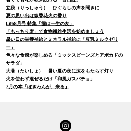
立秋（りっしゅう） ひぐらしの声を聞きに
夏の思い出は線香花火の香り
Life8月号 特集「歯は一生の友」
「もっちり麦」で食物繊維生活を始めましょう
暑い日の栄養補給とミネラル補給に「豆乳ミルクゼリ
ー」
色々な食感が楽しめる「ミックスビーンズとアボカドの
サラダ」
大暑（たいしょ） 暑い夏の夜に涼をもたらす灯り
火を使わず混ぜるだけ「和風ガスパチョ」
7月の本「ぼぎわんが、来る」